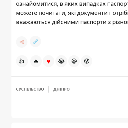
ознайомитися, в яких випадках
паспор
можете почитати, які
документи потріб
вважаються дійсними
паспорти з різн
♥
👍
🔥
😭
😆
😡
СУСПІЛЬСТВО
ДНІПРО