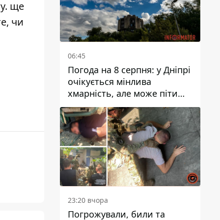
у. ще
е, чи
06:45
Погода на 8 серпня: у Дніпрі
очікується мінлива
хмарність, але може піти
дощ
23:20 вчора
Погрожували, били та