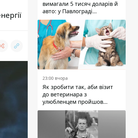
вимагали 5 тисяч доларів й
авто: у Павлограді
нергії
затримали двох чоловіків
23:00 вчора
Як зробити так, аби візит
до ветеринара з
улюбленцем пройшов
спокійно: прості поради