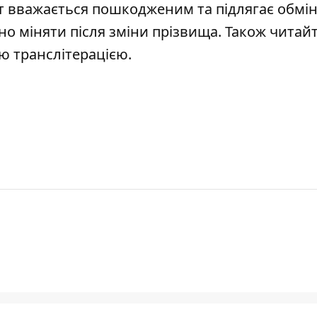
т вважається пошкодженим
та підлягає обмін
но міняти після зміни прізвища
. Також читайт
ою транслітерацією
.