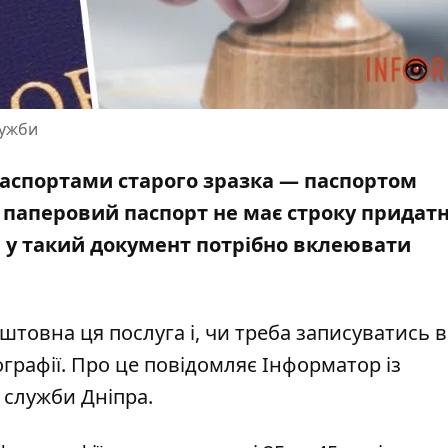
лужби
паспортами старого зразка — паспортом
 паперовий паспорт
не має строку придатн
ів у такий документ потрібно вклеювати
штовна ця послуга і, чи треба записуватись в
рафії. Про це повідомляє Інформатор із
 служби Дніпра
.