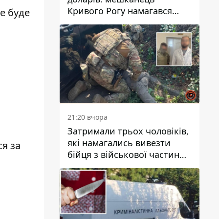
Кривого Рогу намагався
не буде
переправити чоловіка до
Словаччини
21:20 вчора
Затримали трьох чоловіків,
які намагались вивезти
я за
бійця з військової частини
до Дніпра за 7 тисяч
доларів: серед них був лікар