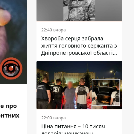
22:40 вчора
Хвороба серця забрала
життя головного сержанта з
Дніпропетровської області
Юрія Свистуна
е про
онтних
22:00 вчора
Ціна питання – 10 тисяч
доларів: мешканець