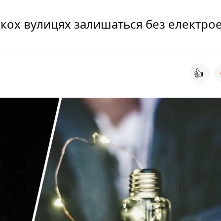
лькох вулицях залишаться без електрое
👍