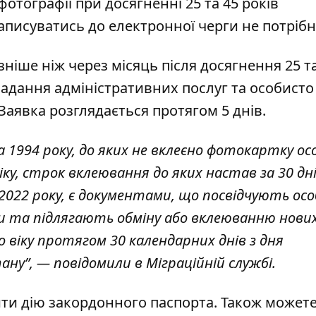
тографії при досягненні 25 та 45 років
аписуватись до електронної черги не потріб
ніше ніж через місяць після досягнення 25 т
надання адміністративних послуг та особисто
Заявка розглядається протягом 5 днів.
 1994 року, до яких не вклеєно фотокартку ос
віку, строк вклеювання до яких настав за 30 дні
2022 року, є документами, що посвідчують ос
 та підлягають обміну або вклеюванню нови
 віку протягом 30 календарних днів з дня
ану”, — повідомили в Міграційній службі.
ити
дію закордонного паспорта
. Також может