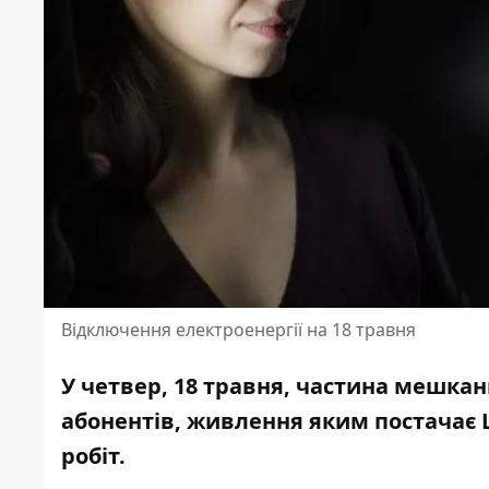
Відключення електроенергії на 18 травня
У четвер, 18
травня, частина мешканц
абонентів, живлення яким постачає 
робіт
.