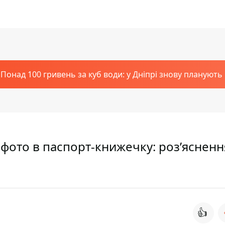
Понад 100 гривень за куб води: у Дніпрі знову планують
фото в паспорт-книжечку: роз’ясненн
👍