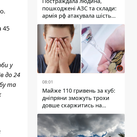
Постраждала людина,
пошкоджені АЗС та склади:
но.
армія рф атакувала шість
районів Дніпропетровської
а 45
області
оби у
в до 24
08:01
обу та
Майже 110 гривень за куб:
х
дніпряни зможуть трохи
довше скаржитись на
заплановані тарифи на воду
на 2027 рік
е