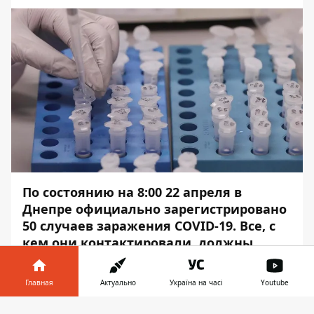
По состоянию на 8:00 22 апреля в
Днепре официально зарегистрировано
50 случаев
заражения COVID-19. Все, с
кем они контактировали, должны
находиться на самоизоляции.
Главная
Актуально
Україна на часі
Youtube
Жителей Днепра просят придерживаться
карантинных мер. Об этом
Информатор в