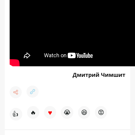
Дмитрий Чимшит
♥
🔥
😭
😆
😡
👍