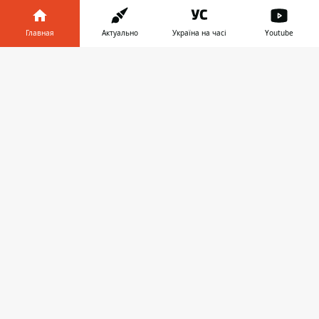
Украина
Главная
Актуально
Україна на часі
Youtube
Реклама
Информатор в
Скачать
телефоне
👉
Пресс-релизы
О нас
Информатор проекты
Информатор
Информатор
Информатор
Украина
Киев
Авто
© 2016-2026 Informator