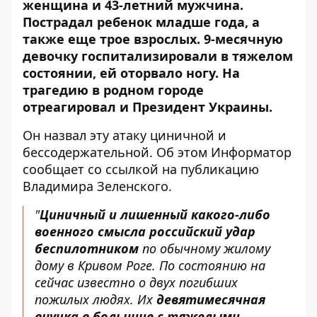
женщина и 43-летний мужчина.
Пострадал ребенок младше года, а
также еще трое взрослых. 9-месячную
девочку госпитализировали в тяжелом
состоянии, ей оторвало ногу. На
трагедию в родном городе
отреагировал и Президент Украины.
Он назвал эту атаку циничной и
бессодержательной. Об этом Информатор
сообщает со ссылкой на
публикацию
Владимира Зеленского
.
"
Циничный и лишенный какого-либо
военного смысла российский удар
беспилотником
по обычному жилому
дому в Кривом Роге. По состоянию на
сейчас известно о двух погибших
пожилых людях. Их
девятимесячная
внучка в больнице с тяжелыми