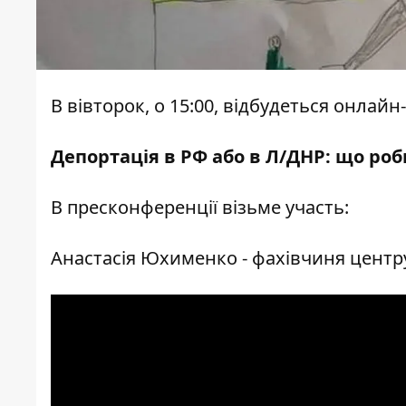
В вівторок, о 15:00, відбудеться онлай
Депортація в РФ або в Л/ДНР: що роб
В пресконференції візьме участь:
Анастасія Юхименко - фахівчиня центр