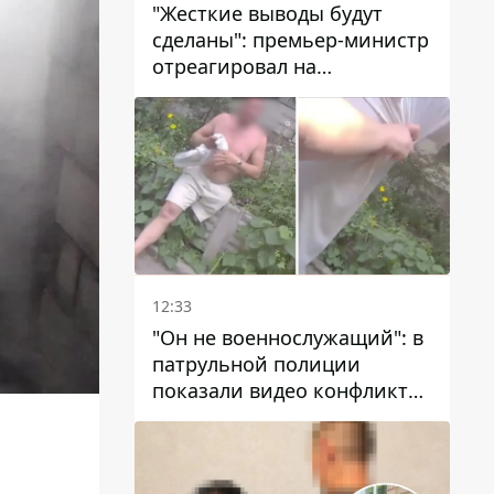
"Жесткие выводы будут
сделаны": премьер-министр
отреагировал на
несколькодневное
отсутствие воды в Марганце
12:33
"Он не военнослужащий": в
патрульной полиции
показали видео конфликта
с мужчиной без ноги на
проспекте Поля в Днепре