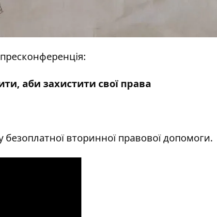
н-пресконференція:
ити, аби захистити свої права
у безоплатної вторинної правової допомоги.