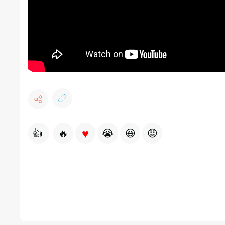
♥
👍
🔥
😭
😆
😡