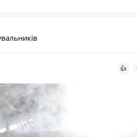
тувальників
👍