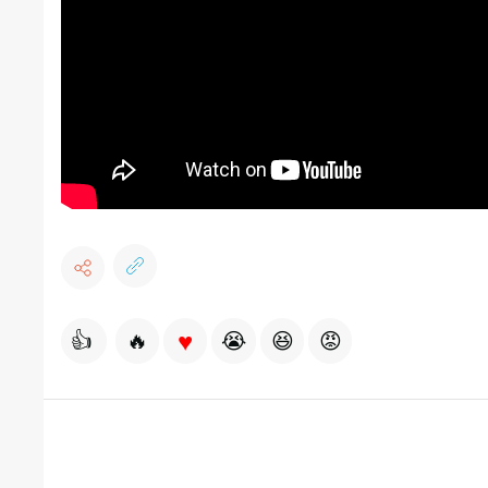
♥
👍
🔥
😭
😆
😡