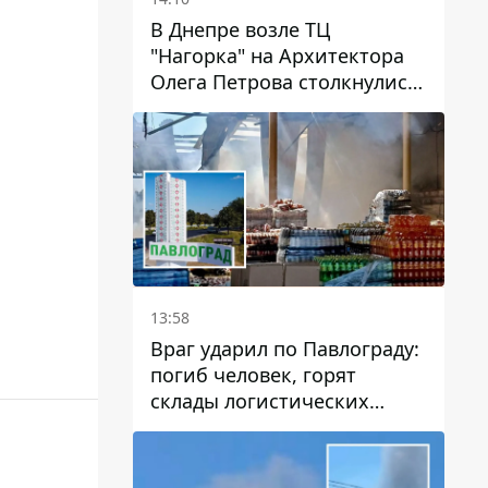
В Днепре возле ТЦ
"Нагорка" на Архитектора
Олега Петрова столкнулись
"скорая" и Toyota: трамваи
№5 задерживаются
13:58
Враг ударил по Павлограду:
погиб человек, горят
склады логистических
компаний и магазина