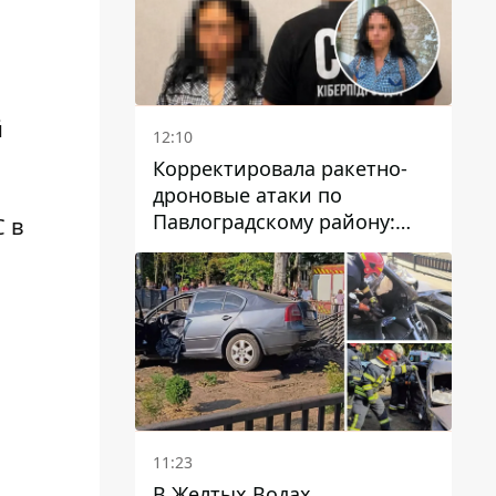
й
12:10
Корректировала ракетно-
дроновые атаки по
Павлоградскому району:
С в
задержали вражескую
агентку
11:23
В Желтых Водах