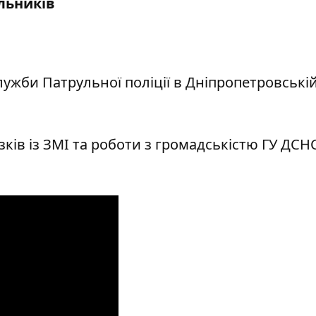
альників
ужби Патрульної поліції в Дніпропетровські
зків із ЗМІ та роботи з громадськістю ГУ ДСН