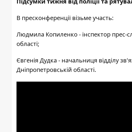
Підсумки тижня від поліції та рятув
В пресконференції візьме участь:
Людмила Копиленко - інспектор прес-сл
області;
Євгенія Дудка - начальниця відділу зв'я
Дніпропетровській області.