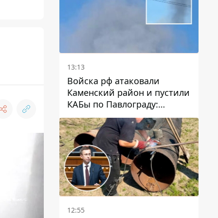
13:13
Войска рф атаковали
Каменский район и пустили
КАБы по Павлограду:
пострадал мужчина, в небо
поднимается столб дыма
12:55