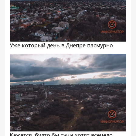
Уже который день в Днепре пасмурно
Кажется, будто бы тучи хотят всецело