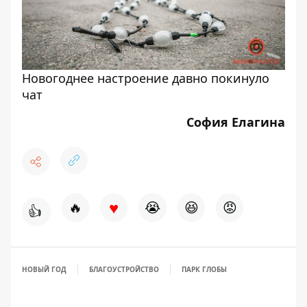
Новогоднее настроение давно покинуло
чат
София Елагина
♥
🔥
😭
😆
😡
👍
НОВЫЙ ГОД
БЛАГОУСТРОЙСТВО
ПАРК ГЛОБЫ