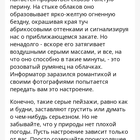
перину. На стыке облаков оно
образовывает ярко-желтую огненную
бездну, окрашивая края туч
абрикосовыми оттенками и сигнализируя
нас о приближающемся закате. Но
ненадолго - вскоре его затягивает
воздушными серыми массами, и все, на
что оно способно в такие минуты, - это
розоватый румянец на облачках.
Информатор
заразился романтикой и
своими фотографиями попытается
передать вам это настроение.
Конечно, такие серые пейзажи, равно как
и будни, заставляют грустить или думать
о чем-нибудь серьезном. Но не
забывайте, что у природы нет плохой
погоды. Пусть настроение зависит только
от вас. Просто созерцайте происходящее,