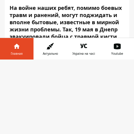
На войне наших ребят, помимо боевых
травм и ранений, могут поджидать и
вполне бытовые, известные в мирной
жизни проблемы. Так, 19 мая в Днепр
эвакуировали бойца с травмой кисти.
Мужчина находится под присмотром
Главная
Актуально
Україна на часі
Youtube
врачей. Об этом сообщает
Информатор
,
ссылаясь на страницу советника главы
Информатор в
Скачать
ОГА
Татьяны Губы
.
телефоне
👉
"В 19:50 в Днепр военным вертолетом
эвакуировали Защитника с травмой
кисти, который нуждается в операции в
нашем межобластном
специализированном Центре
микрохирургии кисти. Спасибо главному
хирургу ООС Негодуйко Владимиру и всем
причастным за оказание медицинской