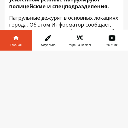
полицейские и спецподразделения.
Патрульные дежурят в основных локациях
города. Об этом
Информатор
сообщает,
ссылаясь на пресс-службу Национальной
полиции.
Главная
Актуально
Україна на часі
Youtube
Усиленное патрулирование объявили в
связи с недавним ограблением в Херсоне.
Информатор в
Скачать
В торговый центр с ювелирной лавкой
телефоне
👉
ворвались злоумышленники в масках и,
угрожая оружием, забрали украшения и
скрылись на автомобиле. Полиция
объявила план «Сирена». Когда
правоохранители догнали нарушителей,
те начали стрелять, пересели на другую
машину и скрылись.
Сейчас полицейские продолжают