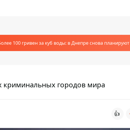
Более 100 гривен за куб воды: в Днепре снова планирую
ых криминальных городов мира
👍