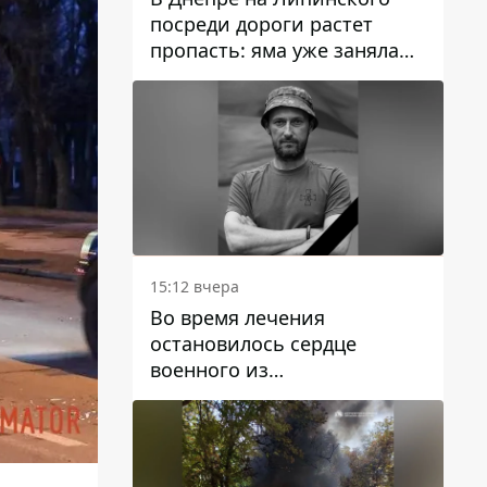
посреди дороги растет
пропасть: яма уже заняла
полосу движения
15:12 вчера
Во время лечения
остановилось сердце
военного из
Днепропетровской области
Ростислава Лупашко