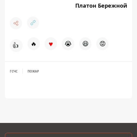
Платон Бережной
♥
🔥
😭
😆
😡
👍
ГСЧС
ПОЖАР