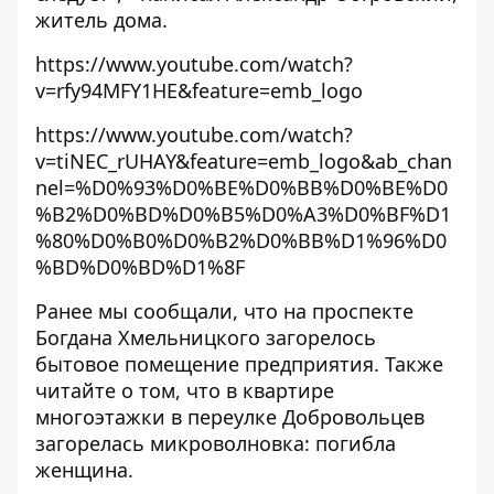
житель дома.
https://www.youtube.com/watch?
v=rfy94MFY1HE&feature=emb_logo
https://www.youtube.com/watch?
v=tiNEC_rUHAY&feature=emb_logo&ab_chan
nel=%D0%93%D0%BE%D0%BB%D0%BE%D0
%B2%D0%BD%D0%B5%D0%A3%D0%BF%D1
%80%D0%B0%D0%B2%D0%BB%D1%96%D0
%BD%D0%BD%D1%8F
Ранее мы сообщали, что на
проспекте
Богдана Хмельницкого загорелось
бытовое помещение предприятия
. Также
читайте о том, что
в квартире
многоэтажки в переулке Добровольцев
загорелась микроволновка: погибла
женщина
.