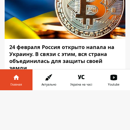
24 февраля Россия открыто напала на
Украину. В связи с этим, вся страна
объединилась для защиты своей
земли.
Поэтому, чтобы помочь деятельности
Главная
Актуально
Україна на часі
Youtube
спецслужб, киберполиция создала
криптокошельки. Об этом сообщает
Информатор в
Скачать
Информатор
, ссылаясь на
пресс-службу
телефоне
👉
Национальной полиции в
Днепропетровской области.
Собранная криптовалюта пойдет на