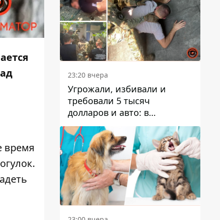
вается
зад
23:20 вчера
Угрожали, избивали и
требовали 5 тысяч
долларов и авто: в
Павлограде задержали двух
мужчин
е время
огулок.
надеть
23:00 вчера