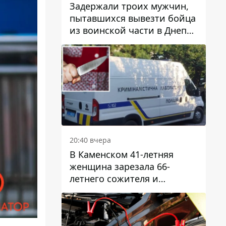
Задержали троих мужчин,
пытавшихся вывезти бойца
из воинской части в Днепр
за 7 тысяч долларов: среди
них был врач
20:40 вчера
В Каменском 41-летняя
женщина зарезала 66-
летнего сожителя и
пыталась обмануть
полицейских