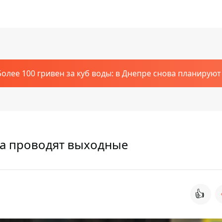
Более 100 гривен за куб воды: в Днепре снова планирую
да проводят выходные
👍