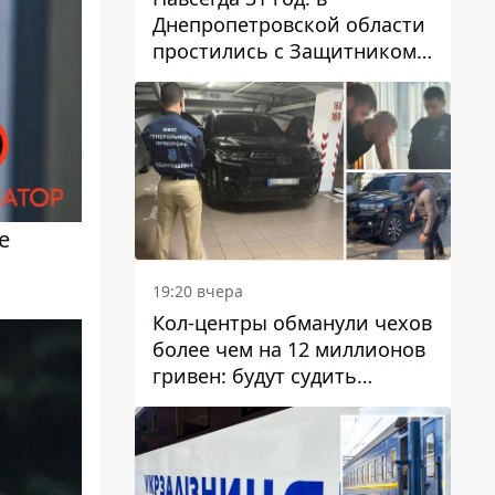
Днепропетровской области
простились с Защитником
Александром Репиным
е
19:20 вчера
Кол-центры обманули чехов
более чем на 12 миллионов
гривен: будут судить
днепрянина,
организовавшего
транснациональную
преступную организацию