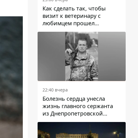
Как сделать так, чтобы
визит к ветеринару с
любимцем прошел
спокойно: простые советы
22:40 вчера
Болезнь сердца унесла
жизнь главного сержанта
из Днепропетровской
области Юрия Свистуна