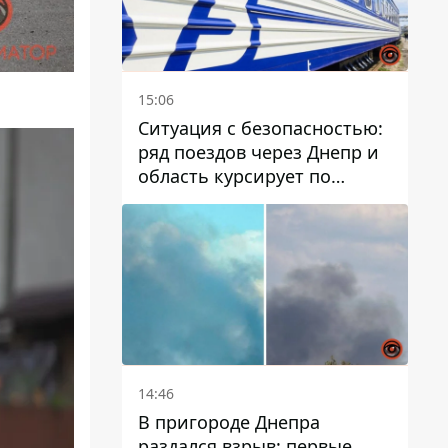
15:06
Ситуация с безопасностью:
ряд поездов через Днепр и
область курсирует по
измененному маршруту, а
часть пути заменили
автобусами и электричками
14:46
В пригороде Днепра
раздался взрыв: первые