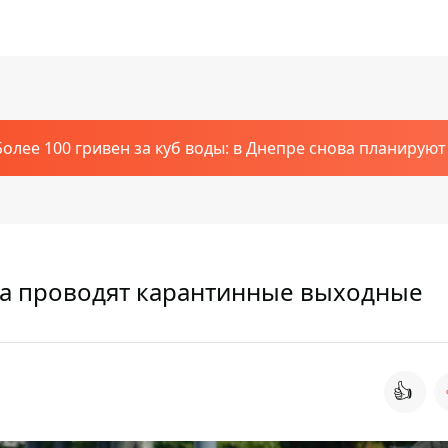
Более 100 гривен за куб воды: в Днепре снова планирую
ода проводят карантинные выходные
👍