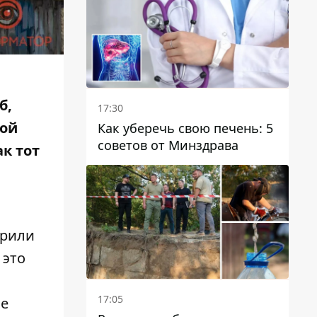
отопительному сезону
б,
17:30
бой
Как уберечь свою печень: 5
советов от Минздрава
к тот
орили
 это
17:05
Не