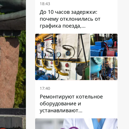
18:43
До 10 часов задержки:
почему отклонились от
графика поезда,
курсирующие через Днепр
и область
17:40
Ремонтируют котельное
оборудование и
устанавливают
генераторные установки:
как в Днепре готовятся к