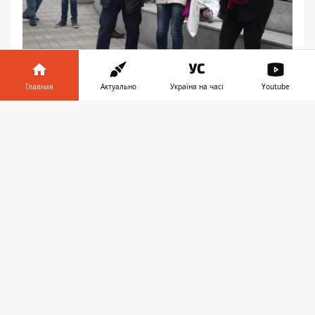
Главная
Актуально
Україна на часі
Youtube
Информатор в
Скачать
телефоне
👉
Напомним, ранее мы сообщали, как мэр
Днепра Борис Филатов
поздравил
горожан с праздником Пасхи.