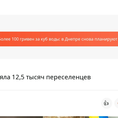
Более 100 гривен за куб воды: в Днепре снова планирую
яла 12,5 тысяч переселенцев
👍