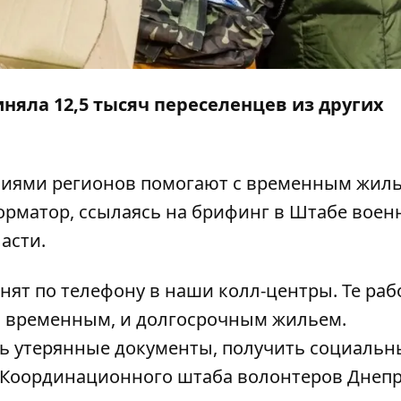
няла 12,5 тысяч переселенцев из других
иями регионов помогают с временным жиль
орматор
, ссылаясь на брифинг в Штабе воен
асти.
онят по телефону в наши колл-центры. Те ра
с временным, и долгосрочным жильем.
ь утерянные документы, получить социальн
ь Координационного штаба волонтеров Днеп