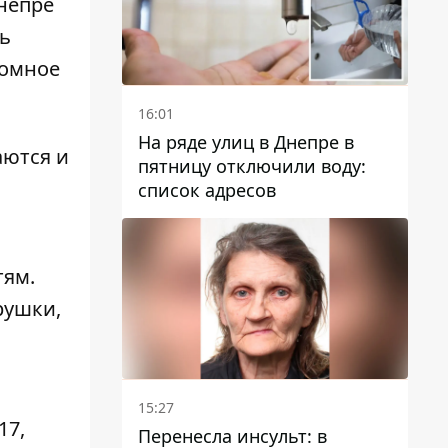
Днепре
сь
ромное
16:01
На ряде улиц в Днепре в
аются и
пятницу отключили воду:
список адресов
тям.
рушки,
15:27
17,
Перенесла инсульт: в