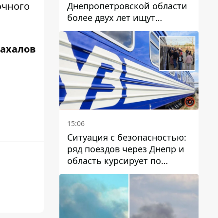
очного
Днепропетровской области
более двух лет ищут
пропавшую женщину
Жахалов
15:06
Ситуация с безопасностью:
ряд поездов через Днепр и
область курсирует по
измененному маршруту, а
часть пути заменили
автобусами и электричками