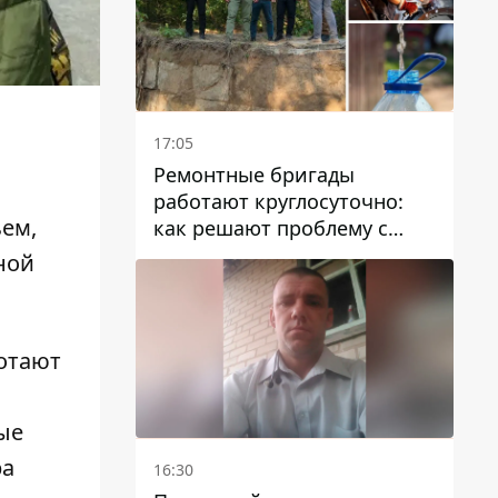
17:05
Ремонтные бригады
работают круглосуточно:
ем,
как решают проблему с
водой в Марганецкой
ной
громаде
ботают
ые
ра
16:30