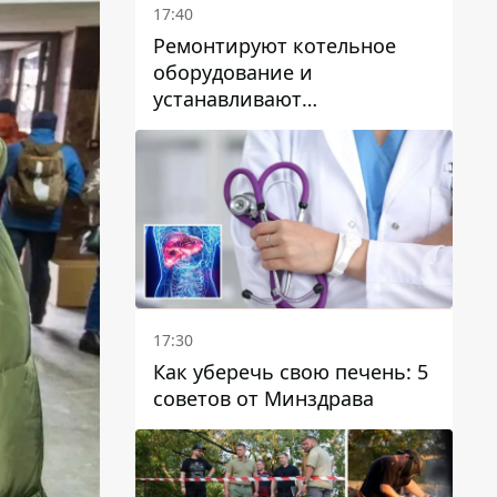
17:40
Ремонтируют котельное
оборудование и
устанавливают
генераторные установки:
как в Днепре готовятся к
отопительному сезону
17:30
Как уберечь свою печень: 5
советов от Минздрава