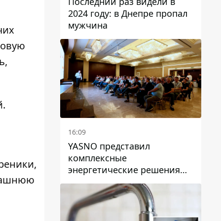
Последний раз видели в
2024 году: в Днепре пропал
мужчина
чих
товую
ь,
й.
16:09
YASNO представил
комплексные
реники,
энергетические решения
омашнюю
для бизнеса в Днепре