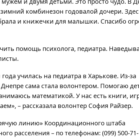
 мужем и двумя детьми. Это просто чудо. В 
а зимний комбинезон годовалой дочери. Зде
ыбрала и книжечки для малышки. Спасибо ог
учить помощь психолога, педиатра. Наведыв
листы.
года училась на педиатра в Харькове. Из-за
 Днепре сама стала волонтером. Помогаю де
нимаюсь математикой. У нас есть книги, иг
даем», – рассказала волонтер София Райзер.
орячую линию» Координационного штаба
го расселения – по телефонам: (099) 500-71-