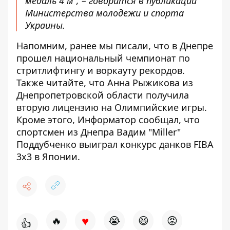
медаль 4 м”, – говорится в
публикации
Министерства молодежи и спорта
Украины
.
Напомним, ранее мы писали, что в
Днепре
прошел национальный чемпионат по
стритлифтингу и воркауту рекордов
.
Также читайте, что Анна Рыжикова из
Днепропетровской области
получила
вторую лицензию на Олимпийские игры
.
Кроме этого, Информатор сообщал, что
спортсмен из Днепра Вадим "Miller"
Поддубченко
выиграл конкурс данков FIBA
​​3x3 в Японии
.
♥
🔥
😭
😆
😡
👍