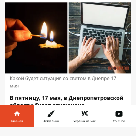
Какой будет ситуация со светом в Днепре 17
мая
В пятницу, 17 мая, в Днепропетровской
области будет отключена
электроэнергия. Выключения будут
стабилизационными, то есть по
Главная
Актуально
Україна на часі
Youtube
графикам
. Соответствующие лимиты
Информатор в
для регионов установили в