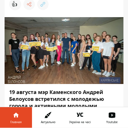
👍
19 августа мэр Каменского Андрей
Белоусов встретился с молодежью
города и активными молодыми
людьми из внутренне перемещенных
лиц.
Главная
Актуально
Україна на часі
Youtube