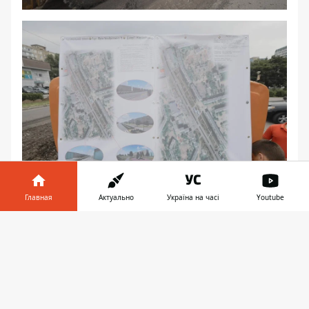
Главная
Актуально
Україна на часі
Youtube
Платон Бережной
Информатор в
Скачать
телефоне
👉
♥
🔥
😭
😆
😡
👍