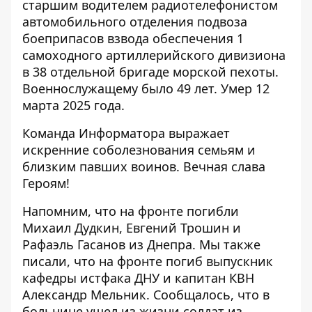
старшим водителем радиотелефонистом
автомобильного отделения подвоза
боеприпасов взвода обеспечения 1
самоходного артиллерийского дивизиона
в 38 отдельной бригаде морской пехоты.
Военнослужащему было 49 лет. Умер 12
марта 2025 года.
Команда Информатора выражает
искренние соболезнования семьям и
близким павших воинов. Вечная слава
Героям!
Напомним, что
на фронте погибли
Михаил Дудкин, Евгений Трошин и
Рафаэль Гасанов
из Днепра. Мы также
писали, что
на фронте погиб
выпускник
кафедры истфака ДНУ
и капитан КВН
Александр Мельник. Сообщалось, что
в
больнице
ушел из жизни солдат
из