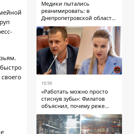
Медики пытались
реанимировать: в
емейной
Днепропетровской области
труп
двухлетний мальчик утонул
есс-
в бассейне
узьям.
 быстро
 своего
10:50
«Работать можно просто
стиснув зубы»: Филатов
объяснил, почему реже
пишет в соцсетях и
раскритиковал медийность
чиновников
ие