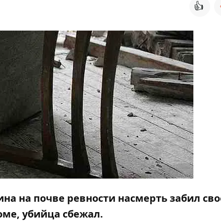
👍
на на почве ревности насмерть забил сво
оме, убийца сбежал.