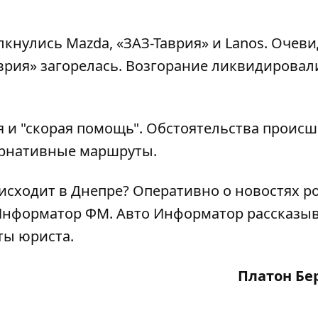
кнулись Mazda, «ЗАЗ-Таврия» и Lanos. Очев
врия» загорелась. Возгорание ликвидировал
я и "скорая помощь". Обстоятельства проис
ернативные маршруты.
оисходит в Днепре? Оперативно о новостях р
Информатор ФМ
.
Авто Информатор рассказыв
еты юриста
.
Платон Бе