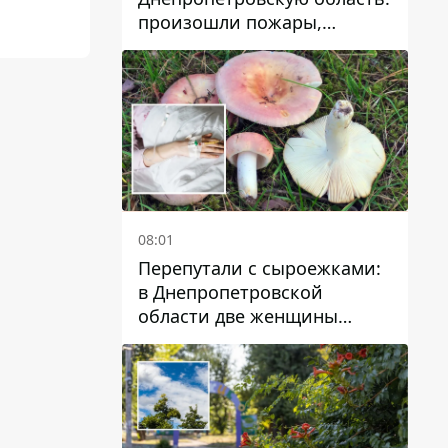
произошли пожары,
повреждены дома,
инфраструктура и авто
08:01
Перепутали с сыроежками:
в Днепропетровской
области две женщины
отравились грибами