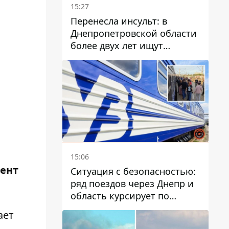
15:27
Перенесла инсульт: в
Днепропетровской области
более двух лет ищут
пропавшую женщину
15:06
дент
Ситуация с безопасностью:
ряд поездов через Днепр и
область курсирует по
измененному маршруту, а
ает
часть пути заменили