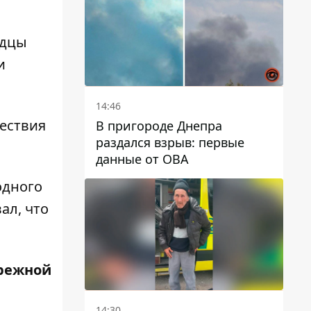
автобусами и электричками
идцы
и
14:46
шествия
В пригороде Днепра
раздался взрыв: первые
данные от ОВА
одного
ал, что
режной
14:30