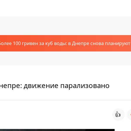
Более 100 гривен за куб воды: в Днепре снова планирую
Днепре: движение парализовано
👍