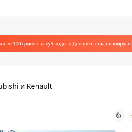
Более 100 гривен за куб воды: в Днепре снова планирую
bishi и Renault
👍