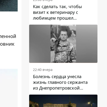
Как сделать так, чтобы
визит к ветеринару с
любимцем прошел
спокойно: простые советы
епенной
новник
22:40 вчера
Болезнь сердца унесла
жизнь главного сержанта
из Днепропетровской
области Юрия Свистуна