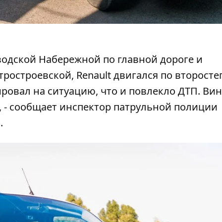
аводской Набережной по главной дороге и
ростроевской, Renault двигался по второст
гировал на ситуацию, что и повлекло ДТП. Ви
", - сообщает инспектор патрульной полиции
.