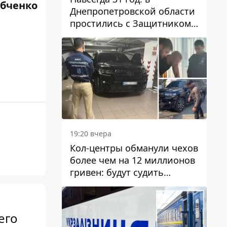
убченко
Днепропетровской области
простились с Защитником
Александром Репиным
19:20 вчера
Кол-центры обманули чехов
более чем на 12 миллионов
гривен: будут судить
днепрянина,
организовавшего
транснациональную
его
преступную организацию