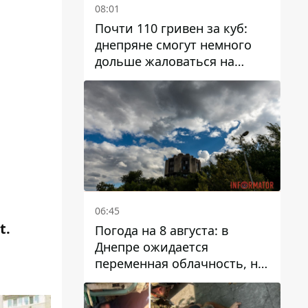
08:01
Почти 110 гривен за куб:
днепряне смогут немного
дольше жаловаться на
запланированные тарифы
на воду на 2027 год
06:45
t.
Погода на 8 августа: в
Днепре ожидается
переменная облачность, но
может пойти дождь