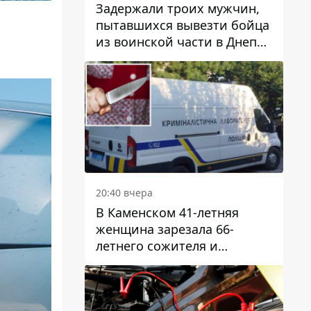
Задержали троих мужчин,
пытавшихся вывезти бойца
из воинской части в Днепр
за 7 тысяч долларов: среди
них был врач
20:40 вчера
В Каменском 41-летняя
женщина зарезала 66-
летнего сожителя и
пыталась обмануть
полицейских