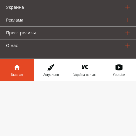
Украина
Реклама
Пресс-релизы
О нас
Главная
Актуально
Україна на часі
Youtube
Информатор в
Информатор проекты
Скачать
телефоне
👉
Информатор
Информатор
Информатор
Украина
Киев
Авто
© 2016-2026 Informator