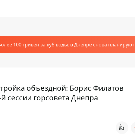
Более 100 гривен за куб воды: в Днепре снова планирую
стройка объездной: Борис Филатов
-й сессии горсовета Днепра
👍