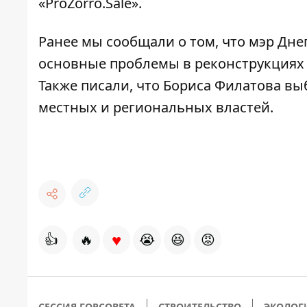
«ProZorro.Sale».
Ранее мы сообщали о том, что
мэр Дне
основные проблемы в реконструкциях 
Также писали, что
Бориса Филатова выб
местных и региональных властей
.
♥
👍
🔥
😭
😆
😡
СЕССИЯ ГОРСОВЕТА
СТРОИТЕЛЬСТВО
ЭКОЛОГ