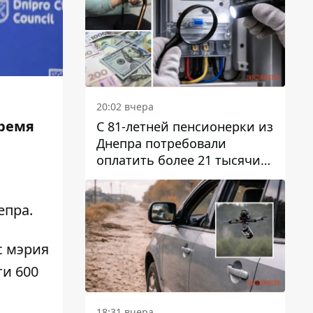
20:02 вчера
время
С 81-летней пенсионерки из
Днепра потребовали
оплатить более 21 тысячи
гривен за "вмешательство в
работу счетчика"
епра.
с мэрия
ти 600
18:31 вчера