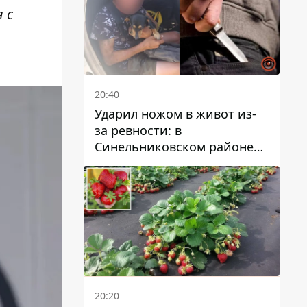
 с
20:40
Ударил ножом в живот из-
за ревности: в
Синельниковском районе
задержали 49-летнего
мужчину за убийство
20:20