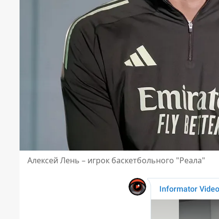
Алексей Лень – игрок баскетбольного "Реала"