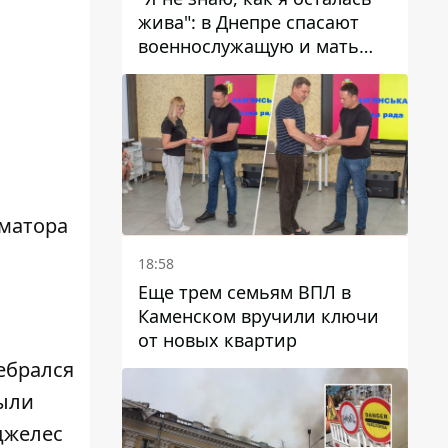
жива": в Днепре спасают
военнослужащую и мать
четверых детей, которую
ранил КАБ
рматора
18:58
Еще трем семьям ВПЛ в
Каменском вручили ключи
от новых квартир
ебрался
были
джелес