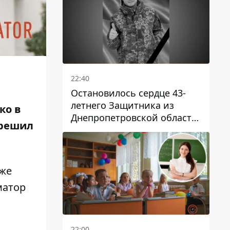
22:40
Остановилось сердце 43-
летнего Защитника из
ко в
Днепропетровской области
 решил
Евгения Зинченко
уже
матор
22:00