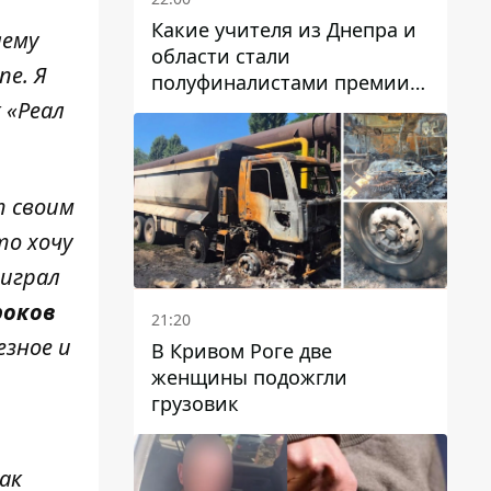
Какие учителя из Днепра и
лему
области стали
пе. Я
полуфиналистами премии
Global Teacher Prize Ukraine
 «Реал
2026
т своим
то хочу
 играл
роков
21:20
езное и
В Кривом Роге две
женщины подожгли
грузовик
ак