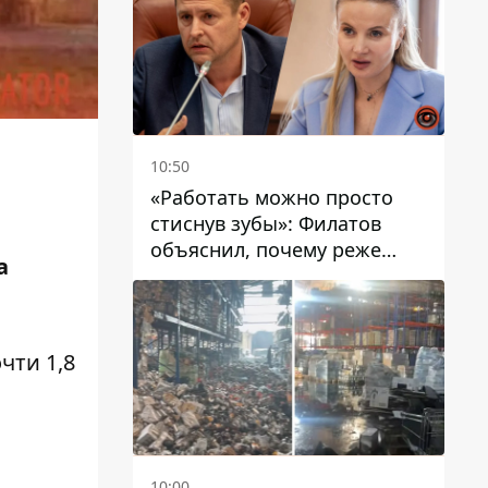
10:50
«Работать можно просто
стиснув зубы»: Филатов
объяснил, почему реже
а
пишет в соцсетях и
раскритиковал медийность
чиновников
чти 1,8
й
10:00