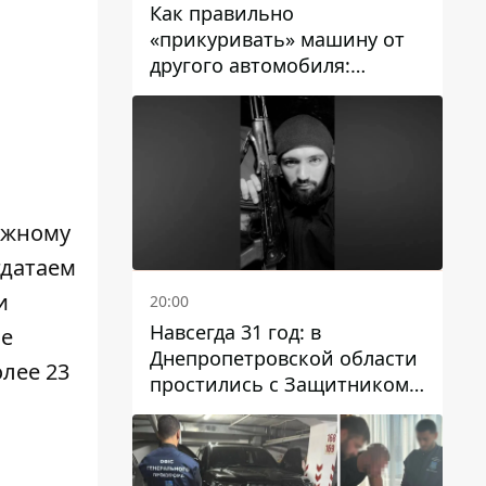
Как правильно
«прикуривать» машину от
другого автомобиля:
инструкция для водителей
тажному
гдатаем
и
20:00
Навсегда 31 год: в
ме
Днепропетровской области
олее 23
простились с Защитником
Александром Репиным