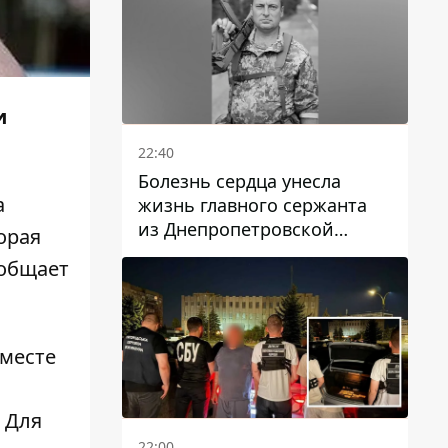
и
22:40
Болезнь сердца унесла
а
жизнь главного сержанта
из Днепропетровской
орая
области Юрия Свистуна
ообщает
 месте
 Для
22:00