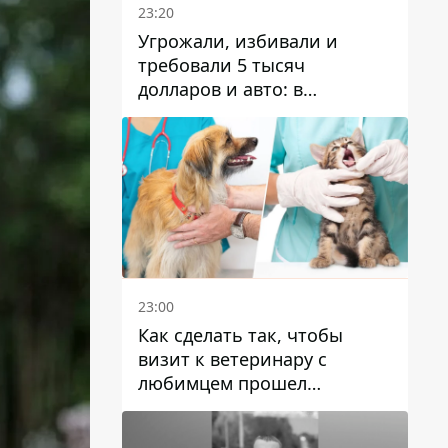
23:20
Угрожали, избивали и
требовали 5 тысяч
долларов и авто: в
Павлограде задержали двух
мужчин
23:00
Как сделать так, чтобы
визит к ветеринару с
любимцем прошел
спокойно: простые советы