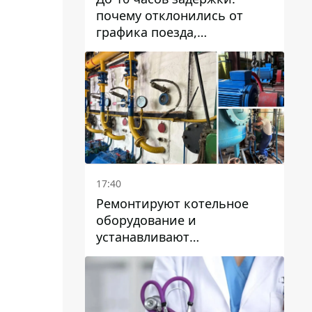
почему отклонились от
графика поезда,
курсирующие через Днепр
и область
17:40
Ремонтируют котельное
оборудование и
устанавливают
генераторные установки:
как в Днепре готовятся к
отопительному сезону