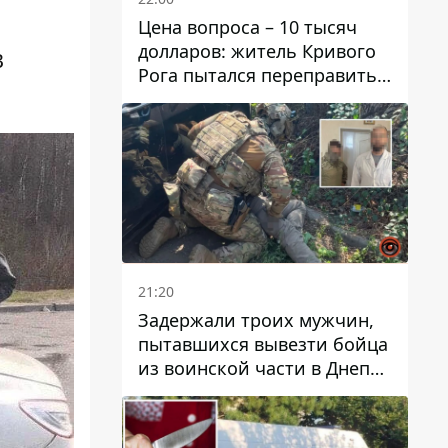
Цена вопроса – 10 тысяч
долларов: житель Кривого
В
Рога пытался переправить
мужчину в Словакию
21:20
Задержали троих мужчин,
пытавшихся вывезти бойца
из воинской части в Днепр
за 7 тысяч долларов: среди
них был врач