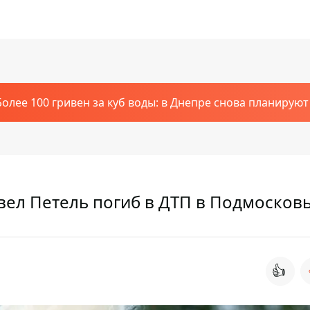
Более 100 гривен за куб воды: в Днепре снова планирую
вел Петель погиб в ДТП в Подмосков
👍