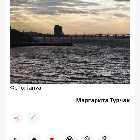
Фото: ianval
Маргарита Турчак
♥
🔥
😭
😆
😡