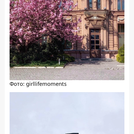
Фото: girllifemoments