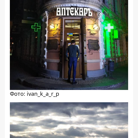
Фото: ivan_k_a_r_p