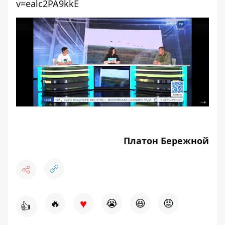
v=ealc2PA9kkE
Платон Бережной
♥
🔥
😭
😆
😡
👍