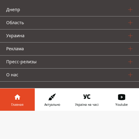
Днепр
Область
Украина
Реклама
Пресс-релизы
О нас
Главная
Актуально
Україна на часі
Youtube
Информатор в
Информатор проекты
Скачать
телефоне
👉
Информатор
Информатор
Информатор
Украина
Киев
Авто