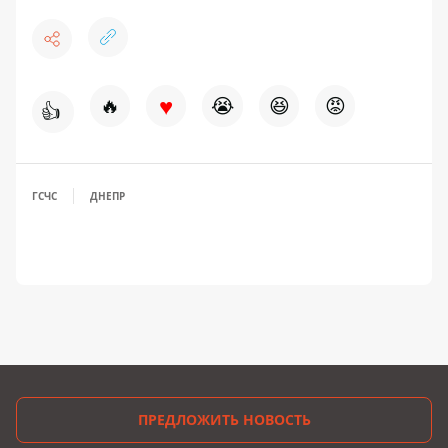
♥
🔥
😭
😆
😡
👍
ГСЧС
ДНЕПР
ПРЕДЛОЖИТЬ НОВОСТЬ