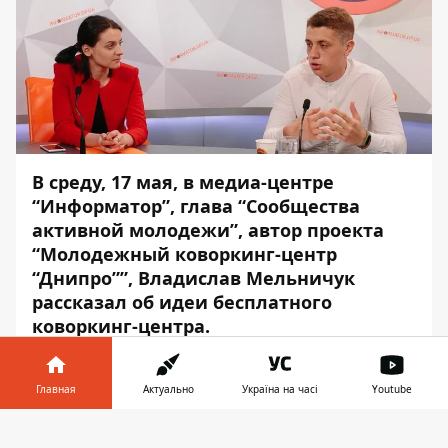
В среду, 17 мая, в медиа-центре
“Информатор”, глава “Сообщества
активной молодежи”, автор проекта
“Молодежный коворкинг-центр
“Днипро””, Владислав Мельничук
рассказал об идеи бесплатного
коворкинг-центра.
“Этот проект очень важен для молодежи,
так как это европейская практика
Главная
Актуально
Україна на часі
Youtube
существования молодежных центров, -
Информатор в
говорит Владислав. - У нас в городе уже
Скачать