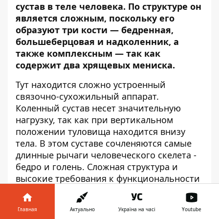
сустав в теле человека. По структуре он
является сложным, поскольку его
образуют три кости — бедренная,
большеберцовая и надколенник, а
также комплексным — так как
содержит два хрящевых мениска.
Тут находится сложно устроенный
связочно-сухожильный аппарат.
Коленный сустав несет значительную
нагрузку, так как при вертикальном
положении туловища находится внизу
тела. В этом суставе сочленяются самые
длинные рычаги человеческого скелета -
бедро и голень. Сложная структура и
высокие требования к функциональности
делают этот сустав уязвимым.
Заболевание, которое чаще всего
Главная
Актуально
Україна на часі
Youtube