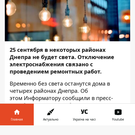
25 сентября в некоторых районах
Днепра не будет света. Отключение
электроснабжения связано с
проведением ремонтных работ.
Временно без света останутся дома в
четырех районах Днепра. Об
этом
Информатору
сообщили в пресс-
службе ДТЭК Днепрооблэнерго. Адреса, где
не будет света:
Главная
Актуально
Україна на часі
Youtube
НОВОКОДАКСКИЙ РАЙОН:
Информатор в