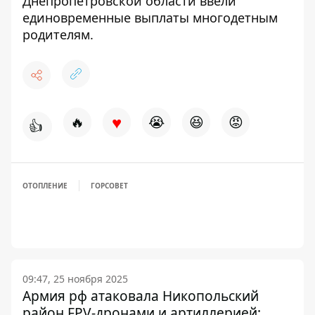
Днепропетровской области ввели
единовременные выплаты многодетным
родителям
.
♥
🔥
😭
😆
😡
👍
ОТОПЛЕНИЕ
ГОРСОВЕТ
09:47, 25 ноября 2025
Армия рф атаковала Никопольский
район FPV-дронами и артиллерией: