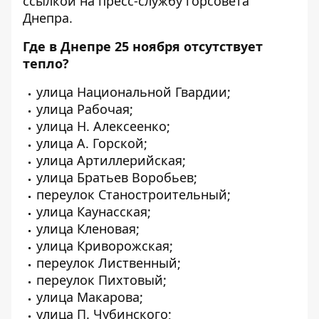
ссылкой на
пресс-службу горсовета
Днепра
.
Где в Днепре 25 ноября отсутствует
тепло?
улица Национальной Гвардии;
улица Рабочая;
улица Н. Алексеенко;
улица А. Горской;
улица Артиллерийская;
улица Братьев Воробьев;
переулок Станостроительный;
улица Каунасская;
улица Кленовая;
улица Криворожская;
переулок Лиственный;
переулок Пихтовый;
улица Макарова;
улица П. Чубинского;