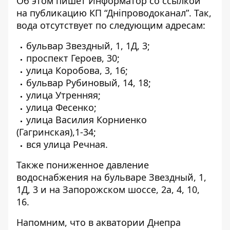
Об этом пишет Информатор
со ссылкой
на публикацию КП “Дніпроводоканал”
. Так,
вода отсутствует по следующим адресам:
бульвар Звездный, 1, 1Д, 3;
проспект Героев, 30;
улица Коробова, 3, 16;
бульвар Рубиновый, 14, 18;
улица Утренняя;
улица Фесенко;
улица
Василия Корниенко
(
Гагринская),1-34;
вся улица Речная.
Также пониженное давление
водоснабжения на
бульваре Звездный, 1,
1Д, 3 и на
Запорожском шоссе, 2а, 4, 10,
16.
Напомним, что в акватории Днепра