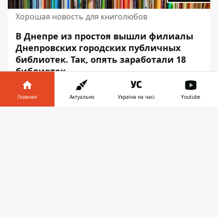
Хорошая новость для книголюбов
В Днепре из простоя вышли филиалы
Днепровских городских публичных
библиотек. Так,
опять заработали
18
библиотек.
Об этом сообщает Информатор со
Главная
Актуально
Україна на часі
Youtube
ссылкой на
публикацию департамента
гуманитарной политики Днепровского
Информатор в
Скачать
городского совета
.
телефоне
👉
Список адресов библиотек-филиалов:
улица Шолохова, 7;
переулок Соломии Крушельницкой, 6;
улица Большая Деевская, 418А;
улица Даниила Галицкого, 29;
проспект Гагарина, 118;