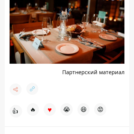
Партнерский материал
♥
🔥
😭
😆
😡
👍