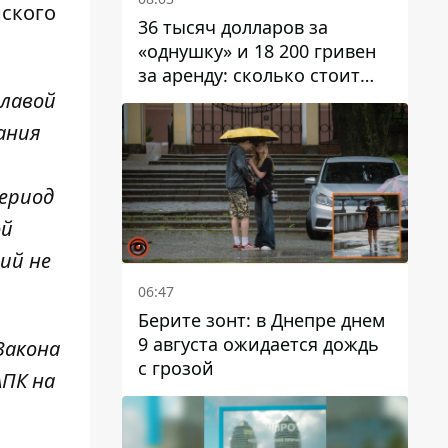
нского
36 тысяч долларов за
«однушку» и 18 200 гривен
за аренду: сколько стоит
жилье в Днепропетровской
главой
области
ания
период
ой
ий не
06:47
Берите зонт: в Днепре днем ​​
9 августа ожидается дождь
Закона
с грозой
ПК на