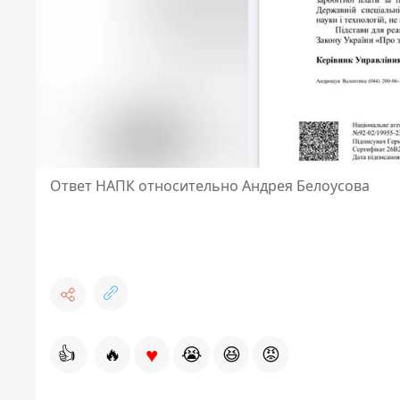
Ответ НАПК относительно Андрея Белоусова
♥
👍
🔥
😭
😆
😡