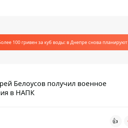
Более 100 гривен за куб воды: в Днепре снова планирую
дрей Белоусов получил военное
ия в НАПК
👍