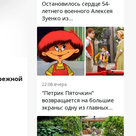
Остановилось сердце 54-
летнего военного Алексея
Зуенко из
Днепропетровской области
режной
22:08 вчера
"Петрик Пяточкин"
возвращается на большие
экраны: одну из главных
ролей сыграет 9-летний
днепрянин Александр
Войтеховский