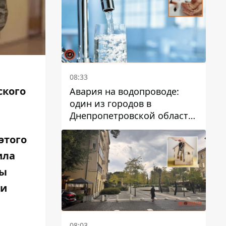
дальнейшем
08:33
ского
Авария на водопроводе:
один из городов в
Днепропетровской области
остался без воды
этого
ила
бы
ри
08:03