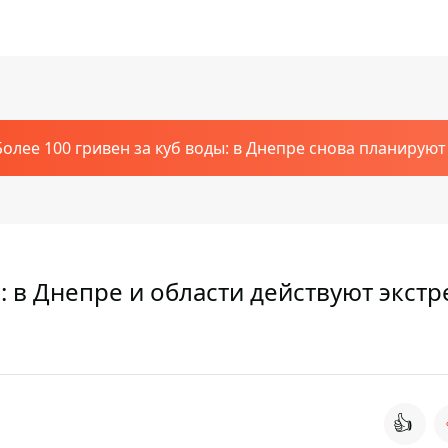
Более 100 гривен за куб воды: в Днепре снова планирую
 в Днепре и области действуют экст
👍