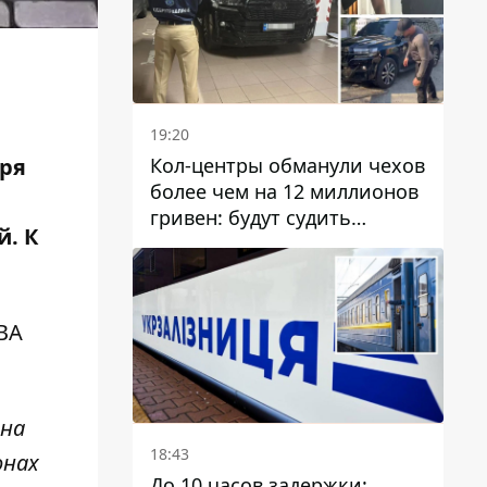
19:20
Кол-центры обманули чехов
бря
более чем на 12 миллионов
гривен: будут судить
. К
днепрянина,
организовавшего
транснациональную
преступную организацию
ВА
ана
18:43
онах
До 10 часов задержки: