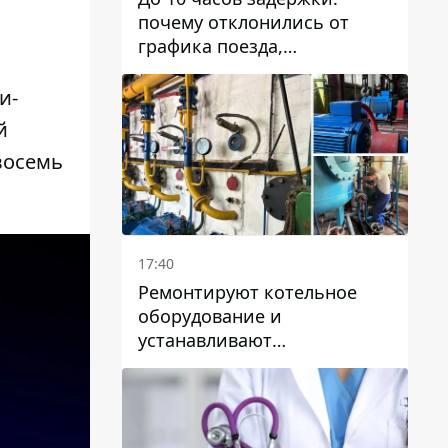
почему отклонились от
графика поезда,
курсирующие через Днепр
и область
и-
й
восемь
17:40
Ремонтируют котельное
оборудование и
устанавливают
генераторные установки:
как в Днепре готовятся к
отопительному сезону