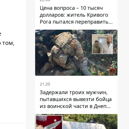
Цена вопроса – 10 тысяч
долларов: житель Кривого
Рога пытался переправить
мужчину в Словакию
е
 том,
21:20
Задержали троих мужчин,
пытавшихся вывезти бойца
из воинской части в Днепр
за 7 тысяч долларов: среди
них был врач