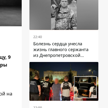
22:40
Болезнь сердца унесла
жизнь главного сержанта
из Днепропетровской
у, 9
области Юрия Свистуна
еры
ой на
22:00