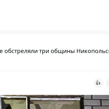
яне обстреляли три общины Никопольс
👍