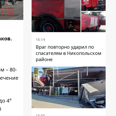
аков.
16:14
Враг повторно ударил по
спасателям в Никопольском
районе
м – 80-
течение
до 4°
0
15:55