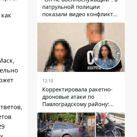
патрульной полиции
показали видео конфликта
 как
с мужчиной без ноги на
проспекте Поля в Днепре
Маск,
тельно
может
12:10
Корректировала ракетно-
дроновые атаки по
Павлоградскому району:
тветов,
задержали вражескую
етов
агентку
29
ых