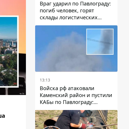
Враг ударил по Павлограду:
погиб человек, горят
склады логистических
компаний и магазина
13:13
Войска рф атаковали
Каменский район и пустили
КАБы по Павлограду:
пострадал мужчина, в небо
ша
поднимается столб дыма