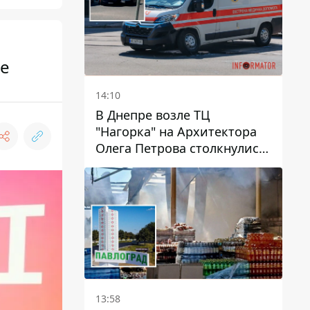
не
14:10
В Днепре возле ТЦ
"Нагорка" на Архитектора
Олега Петрова столкнулись
"скорая" и Toyota: трамваи
№5 задерживаются
13:58