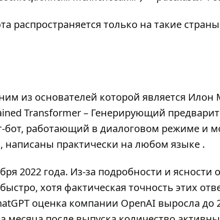
та распространяется только на такие страны
дним из основателей которой является Илон 
trained Transformer – Генерирующий предвари
ат-бот, работающий в диалоговом режиме и 
, написаны практически на любом языке .
ря 2022 года. Из-за подробности и ясности о
быстро, хотя фактическая точность этих отв
hatGPT оценка компании OpenAI выросла до 
ва месяца после выпуска количество активн