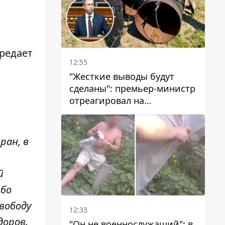
редает
12:55
"Жесткие выводы будут
сделаны": премьер-министр
а
отреагировал на
несколькодневное
отсутствие воды в Марганце
ран, в
й
ибо
вободу
12:33
доров.
"Он не военнослужащий": в