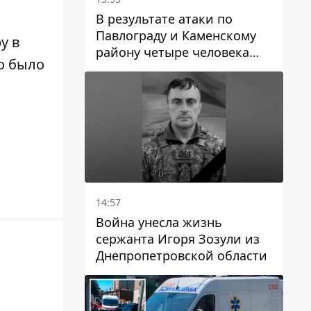
В результате атаки по
Павлограду и Каменскому
у в
району четыре человека
го было
погибли, семеро получили
ранения
14:57
Война унесла жизнь
сержанта Игоря Зозули из
Днепропетровской области