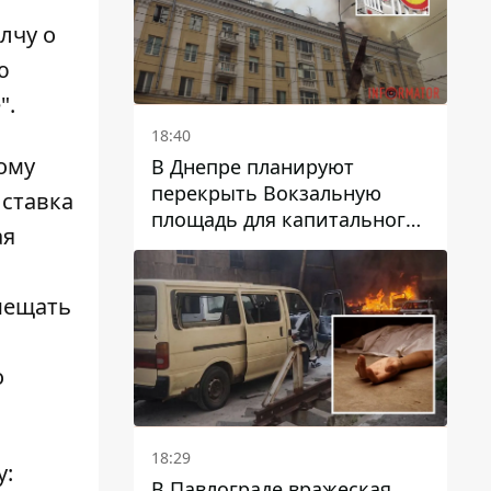
лчу о
ю
".
18:40
ому
В Днепре планируют
перекрыть Вокзальную
 ставка
площадь для капитального
ая
ремонта дома, в который
попала вражеская ракета:
какие сроки
мещать
о
18:29
у:
В Павлограде вражеская