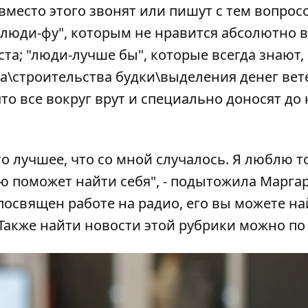
вместо этого звонят или пишут с тем вопрос
"люди-фу", которым не нравится абсолютно в
та; "люди-лучше бы", которые всегда знают,
а\строительства будки\выделения денег вет
что все вокруг врут и специально доносят до 
то лучшее, что со мной случалось. Я люблю то
ью поможет найти себя", - подытожила Маргар
освящен работе на радио, его вы можете н
 Также найти новости этой рубрики можно п