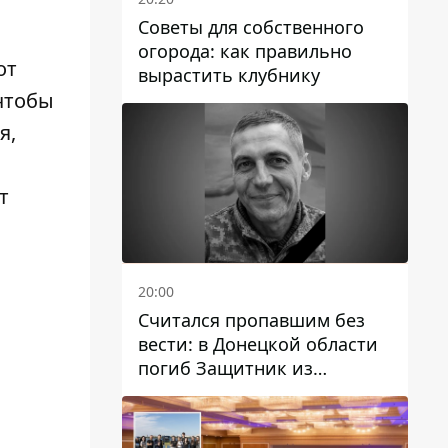
Советы для собственного
огорода: как правильно
от
вырастить клубнику
 чтобы
я,
т
20:00
Считался пропавшим без
вести: в Донецкой области
погиб Защитник из
Каменского Антон
Красовский