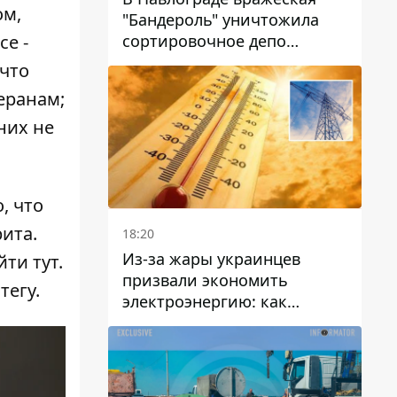
ом,
"Бандероль" уничтожила
сортировочное депо
се -
"Укрпошти" и убила двух
 что
работниц
еранам;
них не
, что
ита.
18:20
Из-за жары украинцев
айти
тут
.
призвали экономить
о
тегу
.
электроэнергию: как
избежать перегрузки сетей