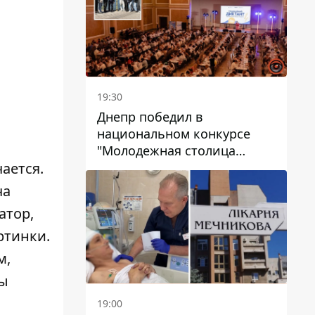
19:30
Днепр победил в
национальном конкурсе
"Молодежная столица
ается.
Украины – 2026"
ча
атор,
ртинки.
м,
ны
19:00