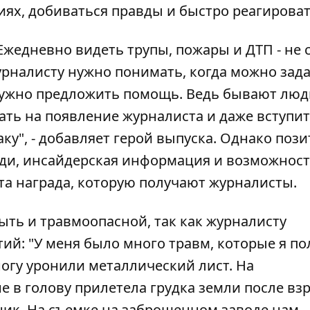
ях, добиваться правды и быстро реагироват
Ежедневно видеть трупы, пожары и ДТП - не 
журналисту нужно понимать, когда можно зад
а нужно предложить помощь. Ведь бывают люд
ать на появление журналиста и даже вступит
аку", - добавляет герой выпуска. Однако поз
юди, инсайдерская информация и возможнос
о та награда, которую получают журналисты.
ыть и травмоопасной, так как журналисту
тий: "У меня было много травм, которые я п
 ногу уронили металлический лист. На
 в голову прилетела грудка земли после вз
ник. На съемке на заброшенном заводе нам