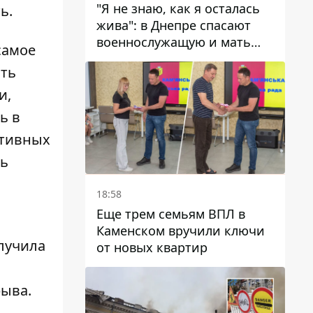
"Я не знаю, как я осталась
ь.
жива": в Днепре спасают
военнослужащую и мать
самое
четверых детей, которую
ать
ранил КАБ
и,
ь в
итивных
ть
18:58
Еще трем семьям ВПЛ в
Каменском вручили ключи
олучила
от новых квартир
рыва.