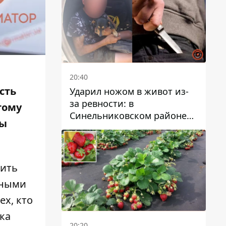
20:40
сть
Ударил ножом в живот из-
за ревности: в
тому
Синельниковском районе
ны
задержали 49-летнего
мужчину за убийство
нить
сными
ех, кто
ка
20:20