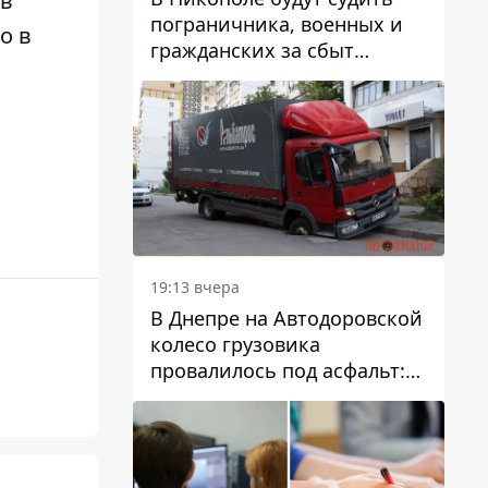
 в
пограничника, военных и
о в
гражданских за сбыт
психотропов
19:13 вчера
В Днепре на Автодоровской
колесо грузовика
провалилось под асфальт:
движение заблокировано