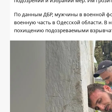
подозрении и избрании мер. Им грози
По данным ДБР
, мужчины в военной фо
военную часть в Одесской области. В
похищению подозреваемыми взрывчатк