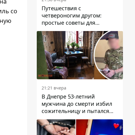
на
Путешествия с
иль со
четвероногим другом:
нную
простые советы для
поездок с животными
21:21 вчера
В Днепре 53-летний
мужчина до смерти избил
сожительницу и пытался
скрыть преступление:
детали