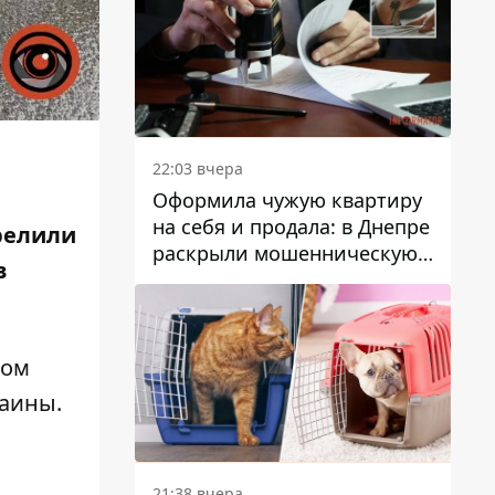
22:03 вчера
Оформила чужую квартиру
на себя и продала: в Днепре
релили
раскрыли мошенническую
в
схему с недвижимостью
том
раины
.
21:38 вчера