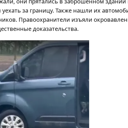
жали, они прятались в заброшенном здании 
 уехать за границу. Также нашли их автомоб
ников. Правоохранители изъяли окровавле
щественные доказательства.