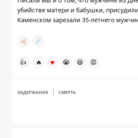
Писали мы и о том, что
мужчине из Дне
убийстве матери и бабушки
, присудил
Каменском
зарезали 35-летнего мужчи
♥
👍
🔥
😭
😆
😡
ЗАДЕРЖАНИЕ
СМЕРТЬ