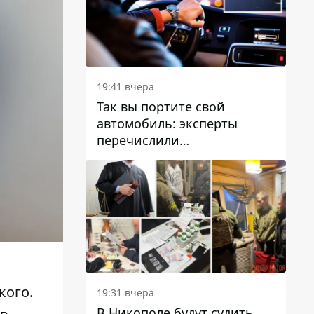
19:41 вчера
Так вы портите свой
автомобиль: эксперты
перечислили
распространенные
привычки водителей,
которые на самом деле
вредят машине
кого
.
19:31 вчера
В Никополе будут судить