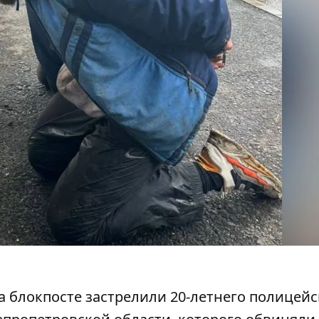
а блокпосте
застрелили 20-летнего полицейс