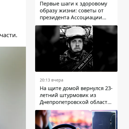
Первые шаги к здоровому
образу жизни: советы от
президента Ассоциации
диетологов Украины
части.
20:13 вчера
На щите домой вернулся 23-
летний штурмовик из
Днепропетровской области
Богдан Бескровный