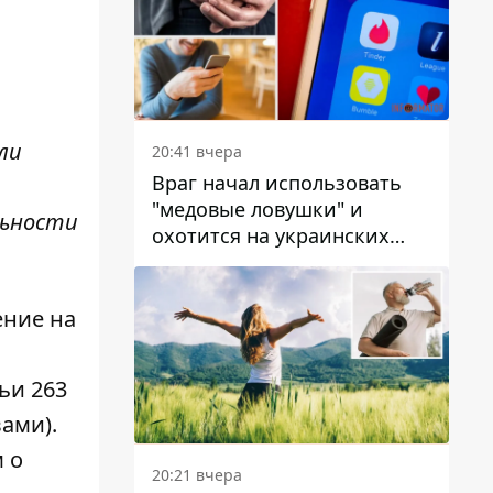
ли
20:41 вчера
Враг начал использовать
"медовые ловушки" и
льности
охотится на украинских
военнослужащих
ение на
ьи 263
ами).
 о
20:21 вчера