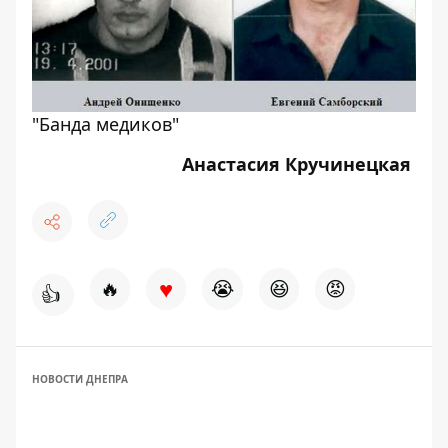
"Банда медиков"
Анастасия Кручинецкая
♥
🔥
😭
😆
😡
👍
НОВОСТИ ДНЕПРА