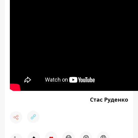
Стас Руденко
♥
🔥
😭
😆
😡