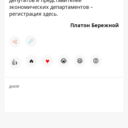
депутатов и представителей
экономических департаментов –
регистрация
здесь
.
Платон Бережной
♥
🔥
😭
😆
😡
👍
ДНЕПР