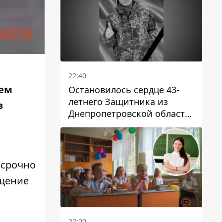
22:40
ием
Остановилось сердце 43-
летнего Защитника из
з
Днепропетровской области
Евгения Зинченко
 срочно
щение
22:00