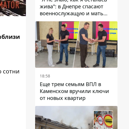
жива": в Днепре спасают
военнослужащую и мать
четверых детей, которую
ранил КАБ
вблизи
о сотни
18:58
о
Еще трем семьям ВПЛ в
Каменском вручили ключи
от новых квартир