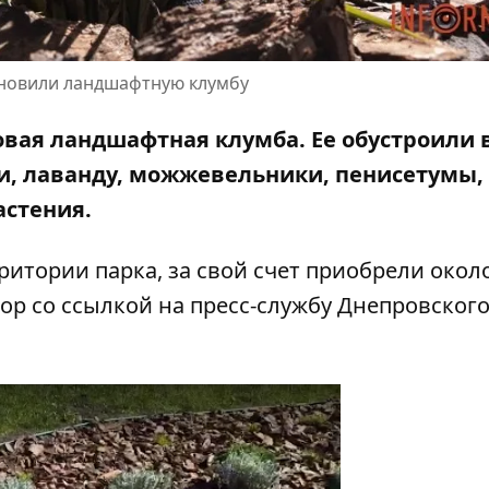
обновили ландшафтную клумбу
овая ландшафтная клумба. Ее обустроили 
ии, лаванду, можжевельники, пенисетумы,
астения.
итории парка, за свой счет приобрели окол
ор со ссылкой на пресс-службу Днепровског