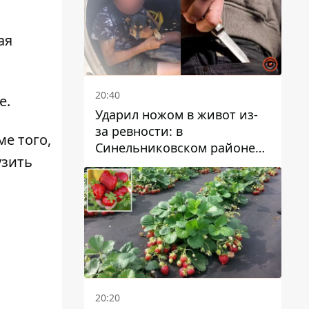
ая
20:40
е.
Ударил ножом в живот из-
за ревности: в
ме того,
Синельниковском районе
узить
задержали 49-летнего
мужчину за убийство
20:20