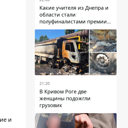
Какие учителя из Днепра и
области стали
полуфиналистами премии
Global Teacher Prize Ukraine
2026
21:20
В Кривом Роге две
женщины подожгли
грузовик
ие и