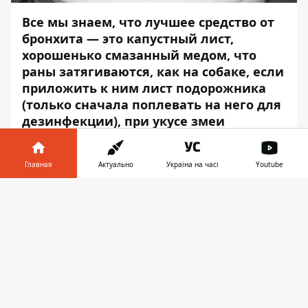
Все мы знаем, что лучшее средство от
бронхита — это капустный лист,
хорошенько смазанный медом, что
раны затягиваются, как на собаке, если
приложить к ним лист подорожника
(только сначала поплевать на него для
дезинфекции), при укусе змеи
необходимо отсасывать яд, а венец
безбрачия легко снимается
Главная
Актуально
Україна на часі
Youtube
выкатыванием яйца. Да и вообще
доктор Попов из Интернета
Информатор в
Скачать
рассказывал, что лучшая помощь — это
телефоне
👉
сила земли. Но так ли это на самом
деле?
Информатор
держит связь с
практикующими врачами и медиками-
волонтерами организации «
Медицинский