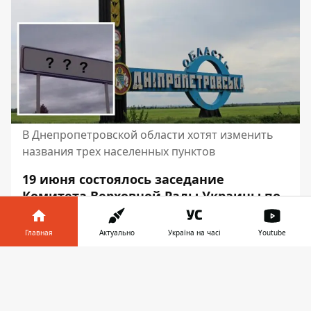
В Днепропетровской области хотят изменить
названия трех населенных пунктов
19 июня состоялось заседание
Комитета Верховной Рады Украины по
организации государственной власти,
местного самоуправления,
Главная
Актуально
Україна на часі
Youtube
регионального развития и
Информатор в
градостроительства. В нем приняла
Скачать
телефоне
👉
участие глава Национальной комиссии
по стандартам государственного языка