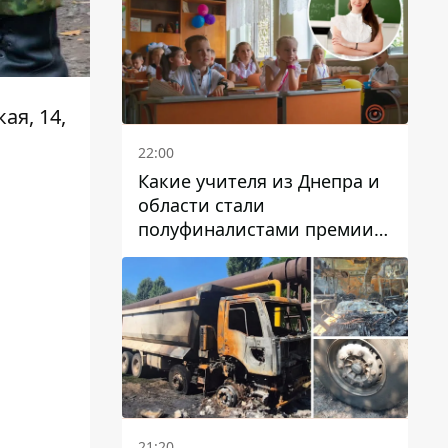
ая, 14,
22:00
Какие учителя из Днепра и
области стали
полуфиналистами премии
Global Teacher Prize Ukraine
2026
в
21:20