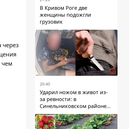
В Кривом Роге две
женщины подожгли
грузовик
 через
ещения
 чем
20:40
Ударил ножом в живот из-
за ревности: в
Синельниковском районе
задержали 49-летнего
мужчину за убийство