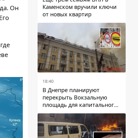
Каменском вручили ключи
да. Он
от новых квартир
Его
 где
еве
18:40
В Днепре планируют
перекрыть Вокзальную
площадь для капитального
ремонта дома, в который
попала вражеская ракета:
какие сроки