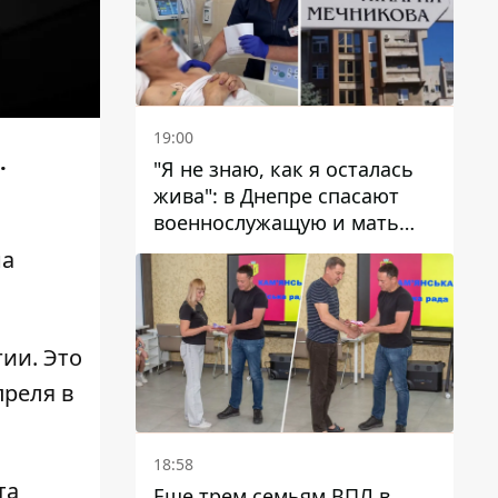
19:00
.
"Я не знаю, как я осталась
жива": в Днепре спасают
военнослужащую и мать
четверых детей, которую
на
ранил КАБ
ии. Это
преля в
18:58
та
Еще трем семьям ВПЛ в