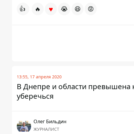
♥
👍
🔥
😭
😆
😡
13:55, 17 апреля 2020
В Днепре и области превышена к
уберечься
Олег Бильдин
ЖУРНАЛИСТ