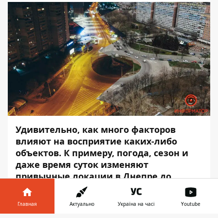
Удивительно, как много факторов
влияют на восприятие каких-либо
объектов. К примеру, погода, сезон и
даже время суток изменяют
привычные локации в Днепре до
неузнаваемости. Это подтверждает то,
что у города так же есть настроение,
Главная
Актуально
Україна на часі
Youtube
которым он делится со своими