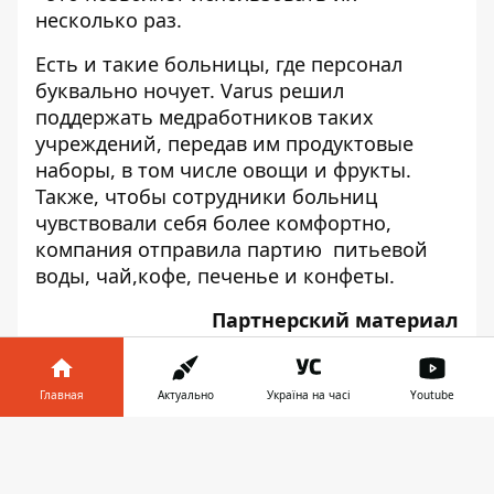
несколько раз.
Есть и такие больницы, где персонал
буквально ночует. Varus решил
поддержать медработников таких
учреждений, передав им продуктовые
наборы, в том числе овощи и фрукты.
Также, чтобы сотрудники больниц
чувствовали себя более комфортно,
компания отправила партию питьевой
воды, чай,кофе, печенье и конфеты.
Партнерский материал
Главная
Актуально
Україна на часі
Youtube
Информатор в
♥
Скачать
🔥
😭
😆
😡
👍
телефоне
👉