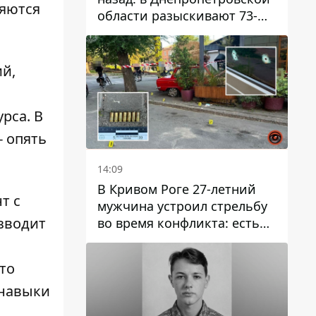
ляются
области разыскивают 73-
летнего мужчину
ий,
рса. В
- опять
14:09
В Кривом Роге 27-летний
т с
мужчина устроил стрельбу
зводит
во время конфликта: есть
раненый
то
 навыки