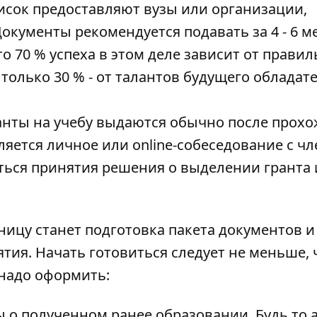
сок предоставляют вузы или организации,
Документы рекомендуется подавать за 4 - 6 м
то 70 % успеха в этом деле зависит от правил
только 30 % - от талантов будущего обладат
нты на учебу выдаются обычно после прох
ляется личное или online-собеседование с ч
ться принятия решения о выделении гранта
ицу станет подготовка пакета документов и
ия. Начать готовиться следует не меньше, 
 надо оформить:
о полученном ранее образовании. Будь то а