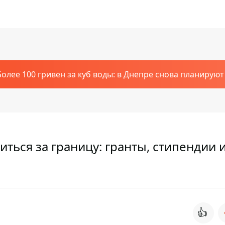
Более 100 гривен за куб воды: в Днепре снова планирую
иться за границу: гранты, стипендии 
👍