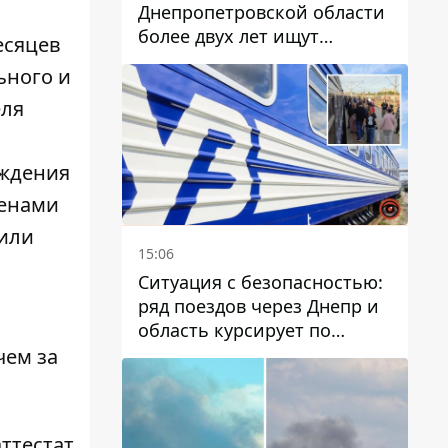
Днепропетровской области
более двух лет ищут
есяцев
пропавшую женщину
ьного и
еля
ождения
ленами
 или
15:06
Ситуация с безопасностью:
ряд поездов через Днепр и
область курсирует по
измененному маршруту, а
чем за
часть пути заменили
автобусами и электричками
ттестат