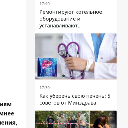
17:40
Ремонтируют котельное
оборудование и
устанавливают
генераторные установки:
как в Днепре готовятся к
отопительному сезону
17:30
Как уберечь свою печень: 5
советов от Минздрава
циям
умнее
шения,