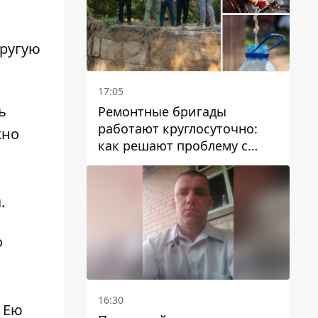
другую
17:05
ь
Ремонтные бригады
работают круглосуточно:
жно
как решают проблему с
водой в Марганецкой
громаде
.
о
16:30
 Ею