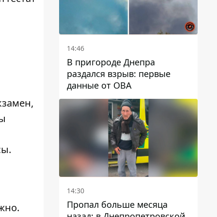
14:46
В пригороде Днепра
раздался взрыв: первые
данные от ОВА
кзамен,
ты
сы.
14:30
Пропал больше месяца
жно.
назад: в Днепропетровской