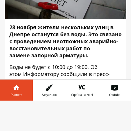
28 ноября жители нескольких улиц в
Днепре останутся без воды. Это связано
с проведением неотложных аварийно-
восстановительных работ по
замене запорной арматуры.
Воды не будет с 10:00 до 19:00. Об
этом
Информатору
сообщили в пресс-
службе КП
«Днепрводоканал». Приостановят
водоснабжение потребителей,
Главная
Актуально
Україна на часі
Youtube
расположенных по адресам:
Информатор в
Скачать
ул. Святослава Храброго, 12, 12а, 12б, 14,
телефоне
👉
14а, 14б, 16, 18, 20, 22, 24, 26, 28, 30, 32, 34,
36, 38, 40, 42, 44, 46, 48, 48г , 50, 50а, 52, 54,