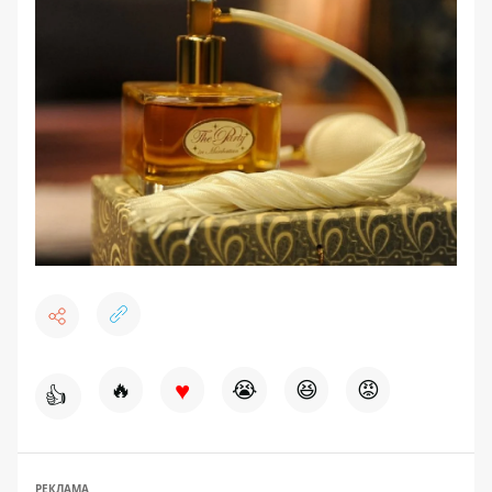
♥
🔥
😭
😆
😡
👍
РЕКЛАМА